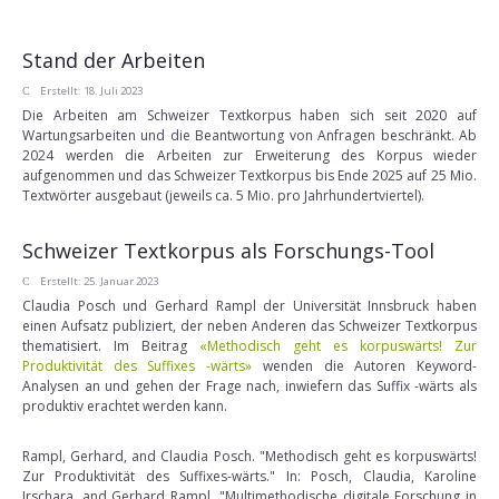
Stand der Arbeiten
Erstellt: 18. Juli 2023
Die Arbeiten am Schweizer Textkorpus haben sich seit 2020 auf
Wartungsarbeiten und die Beantwortung von Anfragen beschränkt. Ab
2024 werden die Arbeiten zur Erweiterung des Korpus wieder
aufgenommen und das Schweizer Textkorpus bis Ende 2025 auf 25 Mio.
Textwörter ausgebaut (jeweils ca. 5 Mio. pro Jahrhundertviertel).
Schweizer Textkorpus als Forschungs-Tool
Erstellt: 25. Januar 2023
Claudia Posch und Gerhard Rampl der Universität Innsbruck haben
einen Aufsatz publiziert, der neben Anderen das Schweizer Textkorpus
thematisiert. Im Beitrag
«Methodisch geht es korpuswärts! Zur
Produktivität des Suffixes -wärts»
wenden die Autoren Keyword-
Analysen an und gehen der Frage nach, inwiefern das Suffix -wärts als
produktiv erachtet werden kann.
Rampl, Gerhard, and Claudia Posch. "Methodisch geht es korpuswärts!
Zur Produktivität des Suffixes-wärts." In: Posch, Claudia, Karoline
Irschara, and Gerhard Rampl. "Multimethodische digitale Forschung in